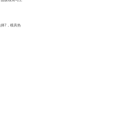
产品拔模角与工
汽车覆盖件模具班
选择7，模具热
PROE智能机器人设计班