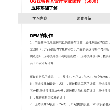
UG压铸模具设计专业课程 （5000）
压铸基础了解
认识压铸，了解现行压铸种类介绍，压铸成型工艺方法、压铸
学习内容
师资介绍
粗糙度设计3，压铸件的拔模斜度设计4，压铸件合金的选择压
DFM的制作
1，产品基本信息,压铸吨位的选择与计算，浇排系统的布置2
艺圆角 7，产品强度与非压铸部分以产品实例练习制作与讨论
属流态4，压铸模具设计与制造流程5，压铸模具设计6，模
具工艺设计与计算
压铸件常见的缺陷 1，尺寸2，气孔3，气泡4，缩空缩松5
6：压铸模具3d设计（UG），压铸模具工艺的计算，压铸
芯分模,压铸模具滑块分模，压铸模具油缸抽芯设计，压铸模
计，压铸模具倒拉杆的设计
7：压铸模具2d设计（CAD），2D图层的设置，2D模板的使