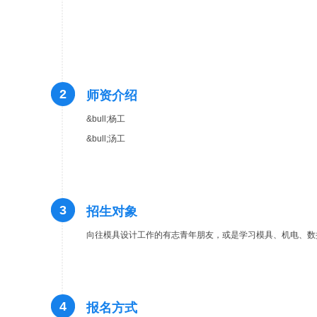
2
师资介绍
&bull;杨工
&bull;汤工
3
招生对象
向往模具设计工作的有志青年朋友，或是学习模具、机电、数
4
报名方式