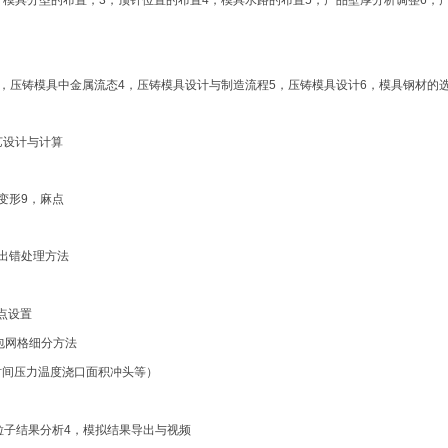
，模具分型的布置，3，顶针位置的布置4，模具水路的布置5，产品壁厚分析调整6，
3，压铸模具中金属流态4，压铸模具设计与制造流程5，压铸模具设计6，模具钢材的
艺设计与计算
8变形9，麻点
件出错处理方法
子点设置
包网格细分方法
时间压力温度浇口面积冲头等）
粒子结果分析4，模拟结果导出与视频