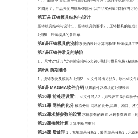
1，产品基本信息,压铸吨位的选择与计算，浇排系统的布置2
艺圆角 7，产品强度与非压铸部分 以产品实例练习制作与讨论
第五课 压铸模具结构与设计
压铸模具结构与设计:1，压铸模具的要求2，压铸模具的组成
处理8，压铸模具的备料单
第6课压铸模具的浇排
系统的设计计算与验证 压铸模具工
第7课压铸件常见的缺陷
1， 尺寸2气孔3气泡4缩空缩松5欠铸6毛刺与模具龟裂7粘膜
第8课 前期准备
1，浇铸系统及模具3d处理2，stl文件导出方法3，导出stl文
第9课 MAGMA软件介绍
认识软件及模块前处理设置
第10课 前处理设置
1，stl文件导入2，排气设置 3示踪粒
第11课 网格的化分
模流分析 网格的化分,流道、浇口、渣
第12课求解参数的设置
求解参数的设置 压铸参数设置（
第13课接续计算
计算中断与重启
第14课 后处理
1，充填结果分析2，凝固结果分析3，示踪