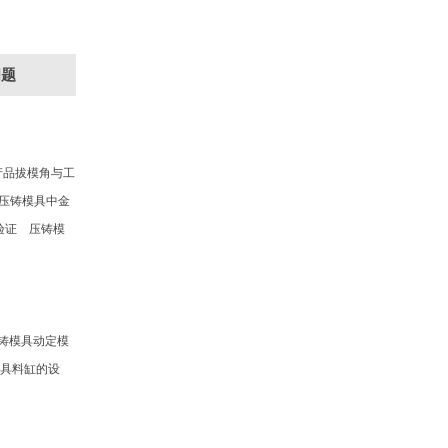
，压铸件公差与
问题
!
产品拔模角与工
模具设计职业资格证
，压铸模具中金
验证 压铸模
铸模具动定模
模具料缸的设
苏州科技学院