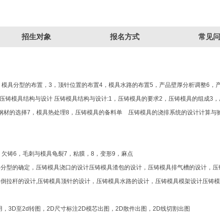
的优缺点、压铸生产自动化、压铸涂料与使用。压铸产品的设 1，压铸件壁厚设计2
招生对象
报名方式
常见
铸合金1，压铸合金的工艺要求与合金成分标准 2，压铸合金的种类3，压铸合金的选择
，模具分型的布置，3，顶针位置的布置4，模具水路的布置5，产品壁厚分析调整6，
 压铸模具结构与设计 压铸模具结构与设计:1，压铸模具的要求2，压铸模具的组成3
具钢材的选择7，模具热处理8，压铸模具的备料单 压铸模具的浇排系统的设计计算与
，欠铸6，毛刺与模具龟裂7，粘膜，8，变形9，麻点
模具分型的确定，压铸模具浇口的设计压铸模具渣包的设计，压铸模具排气槽的设计，压
具倒拉杆的设计,压铸模具顶针的设计，压铸模具水路的设计，压铸模具模架设计压铸
用，3D至2d转图，2D尺寸标注2D模芯出图，2D散件出图，2D线切割出图